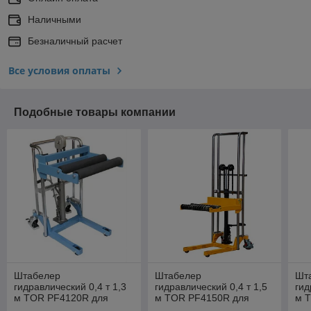
Наличными
Безналичный расчет
Все условия оплаты
Подобные товары компании
Штабелер
Штабелер
Шт
гидравлический 0,4 т 1,3
гидравлический 0,4 т 1,5
гид
м TOR PF4120R для
м TOR PF4150R для
м 
рулонов
рулонов
об