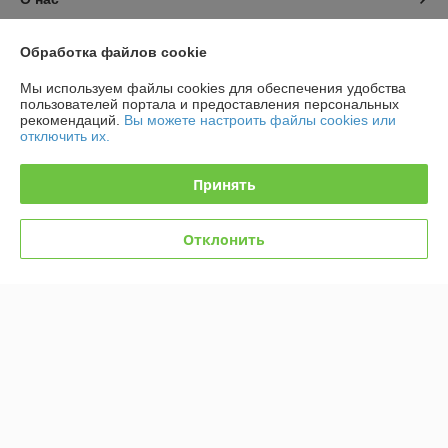
Контакты
Обработка файлов cookie
Мы используем файлы cookies для обеспечения удобства
Доставка и оплата
пользователей портала и предоставления персональных
рекомендаций.
Вы можете настроить файлы cookies или
отключить их.
График работы
Принять
Полная версия сайта
Политика обработки cookies
Отклонить
Сайт создан на платформе Deal.by
Информация для покупателя
Юридическое лицо:
ООО "ТД ТОР-Инвест"