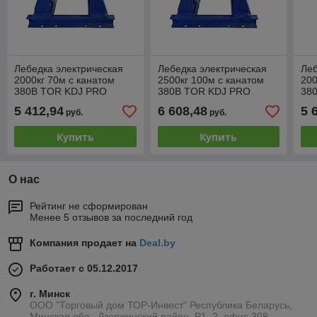
Лебедка электрическая
Лебедка электрическая
Леб
2000кг 70м с канатом
2500кг 100м с канатом
200
380В TOR KDJ PRO
380В TOR KDJ PRO
38
5 412,94
6 608,48
5 
руб.
руб.
Купить
Купить
О нас
Рейтинг не сформирован
Менее 5 отзывов за последний год
Компания продает на
Deal.by
Работает с 05.12.2017
г. Минск
ООО "Торговый дом ТОР-Инвест" Республика Беларусь,
Минская обл., Дзержинский район, Р1, 2, офис 308