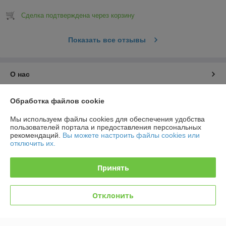
Сделка подтверждена через корзину
Показать все отзывы
О нас
Контакты
Обработка файлов cookie
Мы используем файлы cookies для обеспечения удобства
Доставка и оплата
пользователей портала и предоставления персональных
рекомендаций.
Вы можете настроить файлы cookies или
отключить их.
График работы
Принять
Полная версия сайта
Политика обработки cookies
Отклонить
Сайт создан на платформе Deal.by