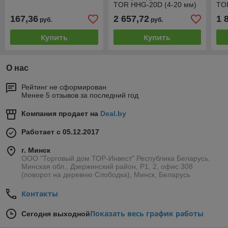
TOR HHG-20D (4-20 мм)
TO
167,36
2 657,72
1 
руб.
руб.
Купить
Купить
О нас
Рейтинг не сформирован
Менее 5 отзывов за последний год
Компания продает на
Deal.by
Работает с 05.12.2017
г. Минск
ООО "Торговый дом ТОР-Инвест" Республика Беларусь,
Минская обл., Дзержинский район, Р1, 2, офис 308
(поворот на деревню Слободка), Минск, Беларусь
Контакты
Показать весь график работы
Сегодня выходной