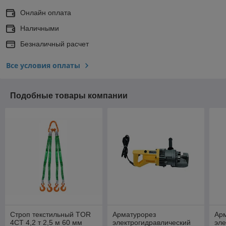
Онлайн оплата
Наличными
Безналичный расчет
Все условия оплаты
Подобные товары компании
Строп текстильный TOR
Арматурорез
Ар
4СТ 4,2 т 2,5 м 60 мм
электрогидравлический
эле