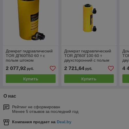
Домкрат гидравлический
Домкрат гидравлический
Дом
TOR ДП60П50 60 т с
TOR ДП60Г100 60 т
TO
полым штоком
двухсторонний с полым
дву
штоком
шт
2 077,92
2 721,64
4 
руб.
руб.
Купить
Купить
О нас
Рейтинг не сформирован
Менее 5 отзывов за последний год
Компания продает на
Deal.by