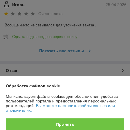
Игорь
25.04.2026
Очень плохо
Вообще никто не свзывался для уточнения заказа .
Сделка подтверждена через корзину
Показать все отзывы
О нас
Контакты
Обработка файлов cookie
Мы используем файлы cookies для обеспечения удобства
Доставка и оплата
пользователей портала и предоставления персональных
рекомендаций.
Вы можете настроить файлы cookies или
отключить их.
График работы
Принять
Полная версия сайта