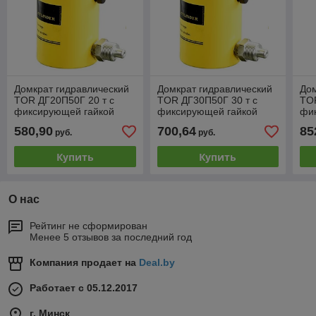
Домкрат гидравлический
Домкрат гидравлический
Дом
TOR ДГ20П50Г 20 т с
TOR ДГ30П50Г 30 т с
TOR
фиксирующей гайкой
фиксирующей гайкой
фи
580,90
700,64
85
руб.
руб.
Купить
Купить
О нас
Рейтинг не сформирован
Менее 5 отзывов за последний год
Компания продает на
Deal.by
Работает с 05.12.2017
г. Минск