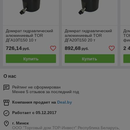
Домкрат гидравлический
Домкрат гидравлический
Дом
алюминиевый TOR
алюминиевый TOR
TOR
ДГА10П150 10 т
ДГА20П150 20 т
фи
726,14
892,68
2 
руб.
руб.
Купить
Купить
О нас
Рейтинг не сформирован
Менее 5 отзывов за последний год
Компания продает на
Deal.by
Работает с 05.12.2017
г. Минск
ООО "Торговый дом ТОР-Инвест" Республика Беларусь,