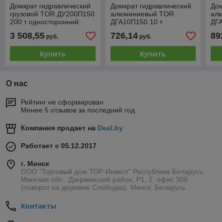
Домкрат гидравлический
Домкрат гидравлический
Дом
грузовой TOR ДУ200П150
алюминиевый TOR
ал
200 т односторонний
ДГА10П150 10 т
ДГА
3 508,55
726,14
89
руб.
руб.
Купить
Купить
О нас
Рейтинг не сформирован
Менее 5 отзывов за последний год
Компания продает на
Deal.by
Работает с 05.12.2017
г. Минск
ООО "Торговый дом ТОР-Инвест" Республика Беларусь,
Минская обл., Дзержинский район, Р1, 2, офис 308
(поворот на деревню Слободка), Минск, Беларусь
Контакты