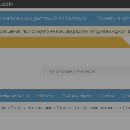
 Deal.by
ская техника с доставкой по Беларуси!
Перейти в кат
ообщения, поскольку по ее графику работы сегодня выходной. 
тавка и оплата
Отзывы
Фотогаллерея
Статьи
Сер
ния
Стропы текстильные
Стропы текстильные петлевые
Стр