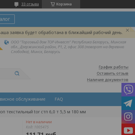
33 отзыва
Корзина
алог
Ваша заявка будет обработана в ближайший рабочий день.
ООО "Торговый дом ТОР-Инвест" Республика Беларусь, Минская
обл., Дзержинский район, Р1, 2, офис 308 (поворот на деревню
Слободка), Минск, Беларусь
График работы
Оставить отзыв
Наличие документов
висное обслуживание
FAQ
оп текстильный tor стп 6,0 т 5,5 м 180 мм
Нет в наличии
Код:
1005475
111,71
руб.