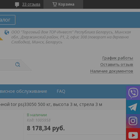
33 отзыва
Корзина
алог
ООО "Торговый дом ТОР-Инвест" Республика Беларусь, Минская
обл., Дзержинский район, Р1, 2, офис 308 (поворот на деревню
Слободка), Минск, Беларусь
График работы
Оставить отзыв
Наличие документов
висное обслуживание
FAQ
ой tor psj33050 500 кг, высота 3 м, стрела 3 м
В наличии
Код:
1005958
8 178,34
руб.