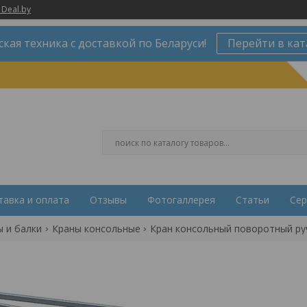
 Deal.by
ская техника с доставкой по Беларуси!
Перейти в кат
тавка и оплата
Отзывы
Фотогаллерея
Статьи
Сер
ы и балки
Краны консольные
Кран консольный поворотный ручн