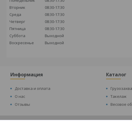
Понедельник
08:30-17:30
Вторник
08:30-17:30
Среда
08:30-17:30
Четверг
08:30-17:30
Пятница
08:30-17:30
Суббота
Выходной
Воскресенье
Выходной
Информация
Каталог
Доставка и оплата
Грузозахв
О нас
Такелаж
Отзывы
Весовое о