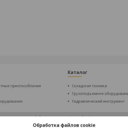
Каталог
атные приспособления
Складская техника
Грузоподъемное оборудован
борудование
Гидравлический инструмент
Сайт создан на платформе Deal.by
Политика обработки файлов cookies
Обработка файлов cookie
Складская техника и оборудование Минск |
Пожаловаться на контент