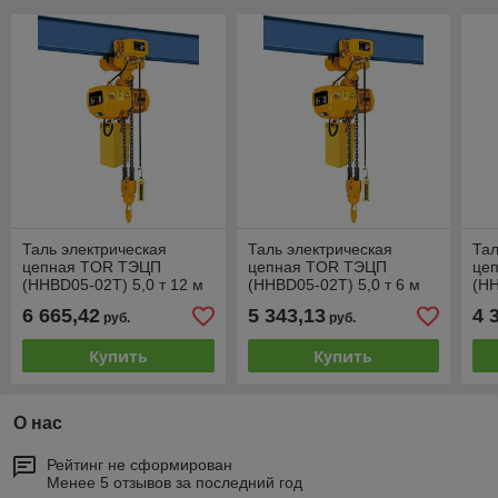
Таль электрическая
Таль электрическая
Тал
цепная TOR ТЭЦП
цепная TOR ТЭЦП
це
(HHBD05-02T) 5,0 т 12 м
(HHBD05-02T) 5,0 т 6 м
(HH
380В
380В двухскоростная
380
6 665,42
5 343,13
4 
руб.
руб.
Купить
Купить
О нас
Рейтинг не сформирован
Менее 5 отзывов за последний год