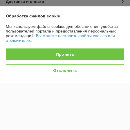
Доставка и оплата
График работы
Обработка файлов cookie
Мы используем файлы cookies для обеспечения удобства
Полная версия сайта
пользователей портала и предоставления персональных
рекомендаций.
Вы можете настроить файлы cookies или
отключить их.
Политика обработки cookies
Принять
Сайт создан на платформе Deal.by
Отклонить
Информация для покупателя
Юридическое лицо:
ООО "ТД ТОР-Инвест"
Минск, Дзержинский р-н, Р1, 18-е километр, 2 оф.310 (возле д.
Слободка)
Регистрационный номер ЕГР: 690668915