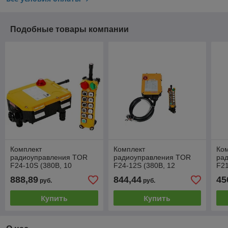
Подобные товары компании
Комплект
Комплект
Ко
радиоуправления TOR
радиоуправления TOR
ра
F24-10S (380В, 10
F24-12S (380В, 12
F21
кнопок)
кнопок)
дву
888,89
844,44
45
руб.
руб.
Купить
Купить