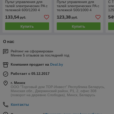
Пульт управления для
Пульт управления для
С 
талей электрических PA с
талей электрических PA с
эле
тележкой 600/1200 4
тележкой 500/1000 4
125
кнопки+стоп
кнопки+стоп (С
133,54
123,38
54
руб.
руб.
(С80uF+16uF)
45uF+16uF)
Купить
Купить
О нас
Рейтинг не сформирован
Менее 5 отзывов за последний год
Компания продает на
Deal.by
Работает с 05.12.2017
г. Минск
ООО "Торговый дом ТОР-Инвест" Республика Беларусь,
Минская обл., Дзержинский район, Р1, 2, офис 308
(поворот на деревню Слободка), Минск, Беларусь
Контакты