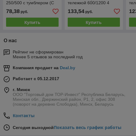
250/500 с тумблером (С
тележкой 600/1200 4
тел
30uF)
кнопки+стоп
кно
78,38
133,54
12
руб.
руб.
(С80uF+16uF)
45
Купить
Купить
О нас
Рейтинг не сформирован
Менее 5 отзывов за последний год
Компания продает на
Deal.by
Работает с 05.12.2017
г. Минск
ООО "Торговый дом ТОР-Инвест" Республика Беларусь,
Минская обл., Дзержинский район, Р1, 2, офис 308
(поворот на деревню Слободка), Минск, Беларусь
Контакты
Показать весь график работы
Сегодня выходной