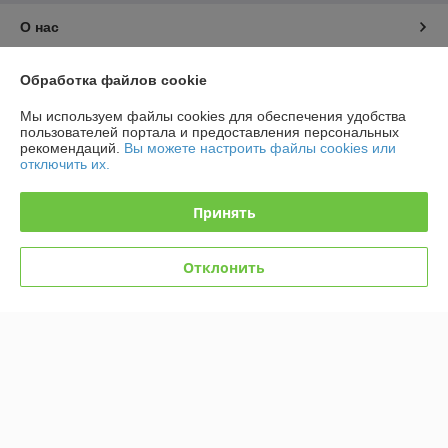
О нас
Контакты
Обработка файлов cookie
Мы используем файлы cookies для обеспечения удобства
Доставка и оплата
пользователей портала и предоставления персональных
рекомендаций.
Вы можете настроить файлы cookies или
отключить их.
График работы
Принять
Полная версия сайта
Политика обработки cookies
Отклонить
Сайт создан на платформе Deal.by
Информация для покупателя