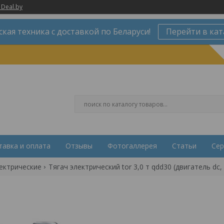
 Deal.by
ская техника с доставкой по Беларуси!
Перейти в кат
тавка и оплата
Отзывы
Фотогаллерея
Статьи
Сер
ектрические
Тягач электрический tor 3,0 т qdd30 (двигатель d