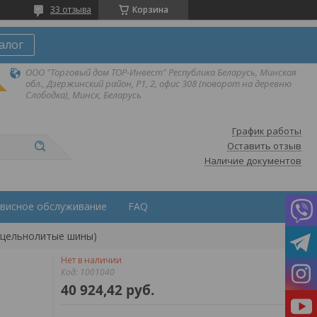
33 отзыва
Корзина
алог
ООО "Торговый дом ТОР-Инвест" Республика Беларусь, Минская
обл., Дзержинский район, Р1, 2, офис 308 (поворот на деревню
Слободка), Минск, Беларусь
График работы
Оставить отзыв
Наличие документов
висное обслуживание
FAQ
c, цельнолитые шины)
Нет в наличии
Код:
1001040
40 924,42
руб.