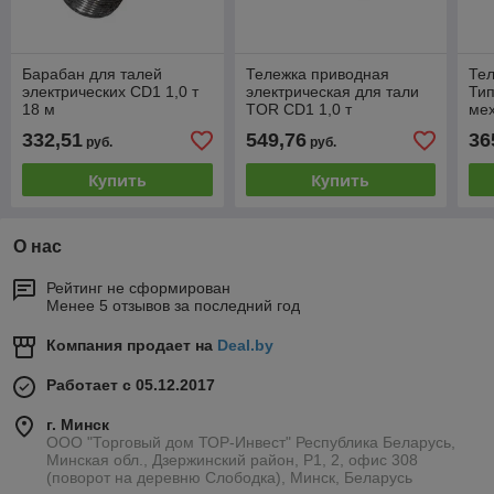
Барабан для талей
Тележка приводная
Тел
электрических CD1 1,0 т
электрическая для тали
Тип
18 м
TOR CD1 1,0 т
ме
пе
332,51
549,76
36
руб.
руб.
Купить
Купить
О нас
Рейтинг не сформирован
Менее 5 отзывов за последний год
Компания продает на
Deal.by
Работает с 05.12.2017
г. Минск
ООО "Торговый дом ТОР-Инвест" Республика Беларусь,
Минская обл., Дзержинский район, Р1, 2, офис 308
(поворот на деревню Слободка), Минск, Беларусь