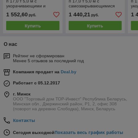
п 17,0 т 5,0 м с
п 17,0 т 5,0 м с
п 1
укорачивающими и
самозакрывающимися
ук
самозакрывающимися
крюками
кр
1 552,60
1 440,21
1 
руб.
руб.
крюками
Купить
Купить
О нас
Рейтинг не сформирован
Менее 5 отзывов за последний год
Компания продает на
Deal.by
Работает с 05.12.2017
г. Минск
ООО "Торговый дом ТОР-Инвест" Республика Беларусь,
Минская обл., Дзержинский район, Р1, 2, офис 308
(поворот на деревню Слободка), Минск, Беларусь
Контакты
Показать весь график работы
Сегодня выходной