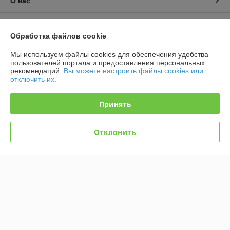
О нас
Контакты
Обработка файлов cookie
Доставка и оплата
Мы используем файлы cookies для обеспечения удобства
пользователей портала и предоставления персональных
рекомендаций.
Вы можете настроить файлы cookies или
График работы
отключить их.
Полная версия сайта
Принять
Политика обработки cookies
Отклонить
Сайт создан на платформе Deal.by
Информация для покупателя