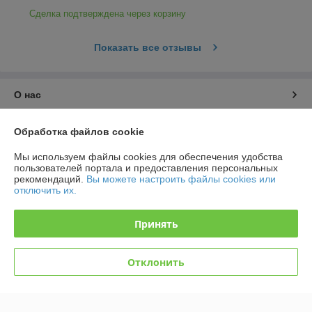
Сделка подтверждена через корзину
Показать все отзывы
О нас
Контакты
Обработка файлов cookie
Мы используем файлы cookies для обеспечения удобства
Доставка и оплата
пользователей портала и предоставления персональных
рекомендаций.
Вы можете настроить файлы cookies или
отключить их.
График работы
Принять
Полная версия сайта
Политика обработки cookies
Отклонить
Сайт создан на платформе Deal.by