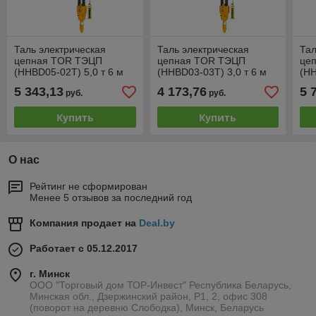
Таль электрическая
Таль электрическая
Тал
цепная TOR ТЭЦП
цепная TOR ТЭЦП
це
(HHBD05-02T) 5,0 т 6 м
(HHBD03-03T) 3,0 т 6 м
(HH
380В двухскоростная
380В
22
5 343,13
4 173,76
5 
руб.
руб.
Купить
Купить
О нас
Рейтинг не сформирован
Менее 5 отзывов за последний год
Компания продает на
Deal.by
Работает с 05.12.2017
г. Минск
ООО "Торговый дом ТОР-Инвест" Республика Беларусь,
Минская обл., Дзержинский район, Р1, 2, офис 308
(поворот на деревню Слободка), Минск, Беларусь