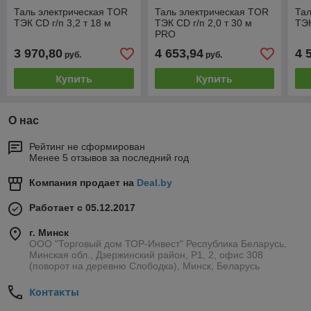
Таль электрическая TOR
Таль электрическая TOR
Тал
ТЭК CD г/п 3,2 т 18 м
ТЭК CD г/п 2,0 т 30 м
ТЭК
PRO
3 970,80
4 653,94
4 
руб.
руб.
Купить
Купить
О нас
Рейтинг не сформирован
Менее 5 отзывов за последний год
Компания продает на
Deal.by
Работает с 05.12.2017
г. Минск
ООО "Торговый дом ТОР-Инвест" Республика Беларусь,
Минская обл., Дзержинский район, Р1, 2, офис 308
(поворот на деревню Слободка), Минск, Беларусь
Контакты