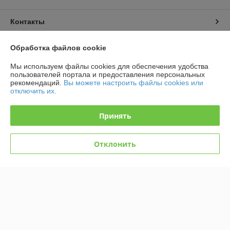
Контакты
Доставка и оплата
Обработка файлов cookie
Мы используем файлы cookies для обеспечения удобства
График работы
пользователей портала и предоставления персональных
рекомендаций.
Вы можете настроить файлы cookies или
отключить их.
Полная версия сайта
Принять
Политика обработки cookies
Сайт создан на платформе Deal.by
Отклонить
Информация для покупателя
Юридическое лицо:
ООО "ТД ТОР-Инвест"