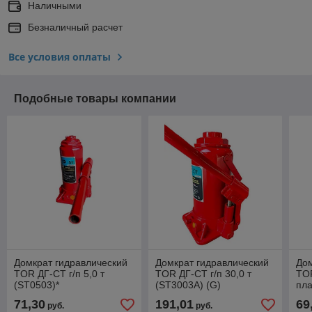
Наличными
Безналичный расчет
Все условия оплаты
Подобные товары компании
Домкрат гидравлический
Домкрат гидравлический
Дом
TOR ДГ-CT г/п 5,0 т
TOR ДГ-CT г/п 30,0 т
TOR
(ST0503)*
(ST3003A) (G)
пла
71,30
191,01
69
руб.
руб.