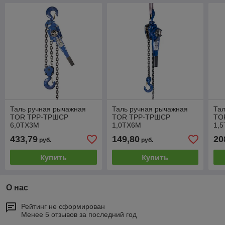
Таль ручная рычажная
Таль ручная рычажная
Тал
TOR ТРР-ТРШСР
TOR ТРР-ТРШСР
TO
6,0ТХ3М
1,0ТХ6М
1,
433,79
149,80
20
руб.
руб.
Купить
Купить
О нас
Рейтинг не сформирован
Менее 5 отзывов за последний год