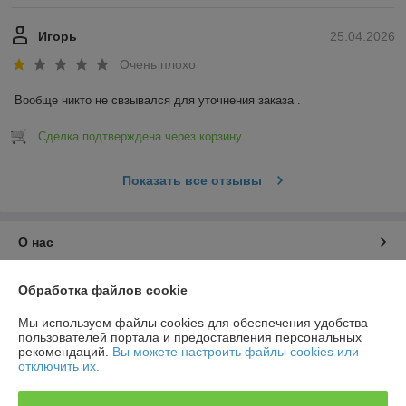
Игорь
25.04.2026
Очень плохо
Вообще никто не свзывался для уточнения заказа .
Сделка подтверждена через корзину
Показать все отзывы
О нас
Контакты
Обработка файлов cookie
Мы используем файлы cookies для обеспечения удобства
Доставка и оплата
пользователей портала и предоставления персональных
рекомендаций.
Вы можете настроить файлы cookies или
отключить их.
График работы