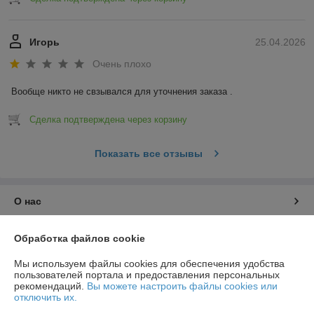
Игорь
25.04.2026
Очень плохо
Вообще никто не свзывался для уточнения заказа .
Сделка подтверждена через корзину
Показать все отзывы
О нас
Контакты
Обработка файлов cookie
Мы используем файлы cookies для обеспечения удобства
Доставка и оплата
пользователей портала и предоставления персональных
рекомендаций.
Вы можете настроить файлы cookies или
отключить их.
График работы