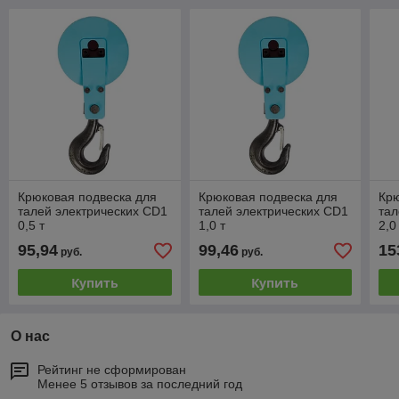
Крюковая подвеска для
Крюковая подвеска для
Крю
талей электрических CD1
талей электрических CD1
тал
0,5 т
1,0 т
2,0
95,94
99,46
15
руб.
руб.
Купить
Купить
О нас
Рейтинг не сформирован
Менее 5 отзывов за последний год