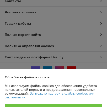
Контакты
Доставка и оплата
График работы
Полная версия сайта
Политика обработки cookies
Сайт создан на платформе Deal.by
Обработка файлов cookie
Мы используем файлы cookies для обеспечения удобства
Информация для покупателя
пользователей портала и предоставления персональных
рекомендаций.
Вы можете настроить файлы cookies или
Юридическое лицо:
ООО "ТД ТОР-Инвест"
отключить их.
Минск, Дзержинский р-н, Р1, 18-е километр, 2 оф.310 (возле д.
Слободка)