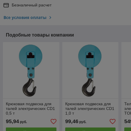
Безналичный расчет
Все условия оплаты
Подобные товары компании
Крюковая подвеска для
Крюковая подвеска для
Те
талей электрических CD1
талей электрических CD1
эле
0,5 т
1,0 т
TOR
95,94
99,46
54
руб.
руб.