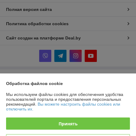
Полная версия сайта
Политика обработки cookies
Сайт создан на платформе Deal.by
Информация для покупателя
Обработка файлов cookie
Юридическое лицо:
ООО "ТД ТОР-Инвест"
Минск, Дзержинский р-н, Р1, 18-е километр, 2 оф.310 (возле д.
Мы используем файлы cookies для обеспечения удобства
Слободка)
пользователей портала и предоставления персональных
рекомендаций.
Вы можете настроить файлы cookies или
Регистрационный номер ЕГР: 690668915
отключить их.
УНП: 690668915
Принять
Регистрационный орган: Минский облисполком
Дата регистрации компании: 19.12.2017