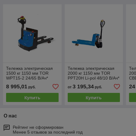
Тележка электрическая
Тележка электрическая
Тел
1500 кг 1150 мм TOR
2000 кг 1150 мм TOR
200
WPT15-2 24/65 В/Ач*
PPT20H Li-pol 48/10 В/Ач*
CBD
В/А
8 995,01
3 195,34
24
руб.
от
руб.
Купить
Купить
О нас
Рейтинг не сформирован
Менее 5 отзывов за последний год