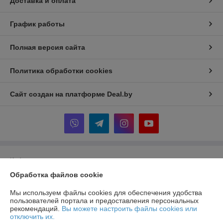
Доставка и оплата
График работы
Полная версия сайта
Политика обработки cookies
Сайт создан на платформе Deal.by
Информация для покупателя
Обработка файлов cookie
Юридическое лицо:
ООО "ТД ТОР-Инвест"
Минск, Дзержинский р-н, Р1, 18-е километр, 2 оф.310 (возле д.
Слободка)
Мы используем файлы cookies для обеспечения удобства
пользователей портала и предоставления персональных
Регистрационный номер ЕГР: 690668915
рекомендаций.
Вы можете настроить файлы cookies или
отключить их.
УНП: 690668915