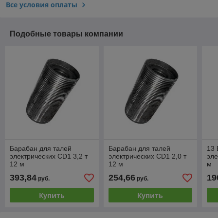
Все условия оплаты
Подобные товары компании
Барабан для талей
Барабан для талей
13 
электрических CD1 3,2 т
электрических CD1 2,0 т
эле
12 м
12 м
м
393,84
254,66
19
руб.
руб.
Купить
Купить