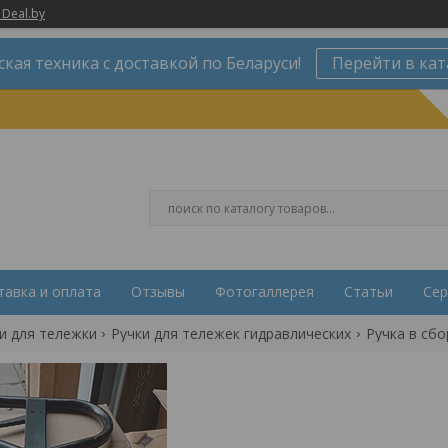
 Deal.by
ская техника с доставкой по Беларуси!
Перейти в кат
тавка и оплата
Отзывы
Фотогаллерея
Статьи
Сер
и для тележки
Ручки для тележек гидравлических
Ручка в сбо