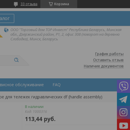
33 отзыва
Корзина
алог
ООО "Торговый дом ТОР-Инвест" Республика Беларусь, Минская
обл., Дзержинский район, Р1, 2, офис 308 (поворот на деревню
Слободка), Минск, Беларусь
График работы
Оставить отзыв
Наличие документов
висное обслуживание
FAQ
ре для тележек гидравлических df (handle assembly)
В наличии
Код:
1000316
113,44
руб.