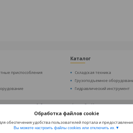
Каталог
атные приспособления
Складская техника
Грузоподъемное оборудован
борудование
Гидравлический инструмент
Сайт создан на платформе Deal.by
Политика обработки файлов cookies
Обработка файлов cookie
Складская техника и оборудование Минск |
Пожаловаться на контент
Select Language
▼
 для обеспечения удобства пользователей портала и предоставлени
Вы можете настроить файлы cookies или отключить их.