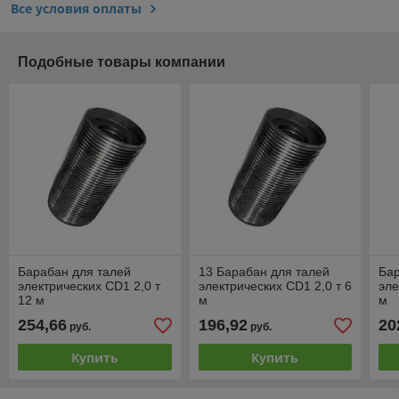
Все условия оплаты
Подобные товары компании
Барабан для талей
13 Барабан для талей
Бар
электрических CD1 2,0 т
электрических CD1 2,0 т 6
эле
12 м
м
м
254,66
196,92
20
руб.
руб.
Купить
Купить