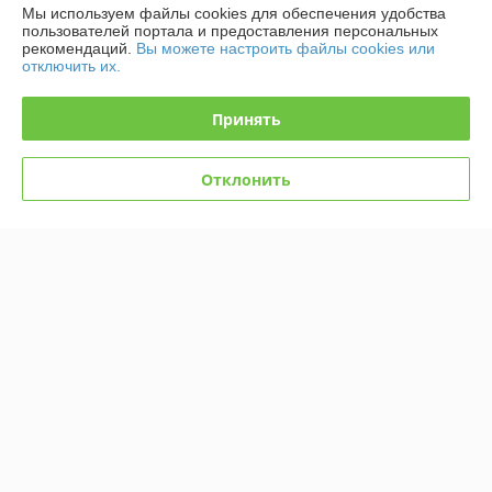
Мы используем файлы cookies для обеспечения удобства
Доставка и оплата
пользователей портала и предоставления персональных
рекомендаций.
Вы можете настроить файлы cookies или
отключить их.
График работы
Принять
Полная версия сайта
Политика обработки cookies
Отклонить
Сайт создан на платформе Deal.by
Информация для покупателя
Юридическое лицо:
ООО "ТД ТОР-Инвест"
Минск, Дзержинский р-н, Р1, 18-е километр, 2 оф.310 (возле д.
Слободка)
Регистрационный номер ЕГР: 690668915