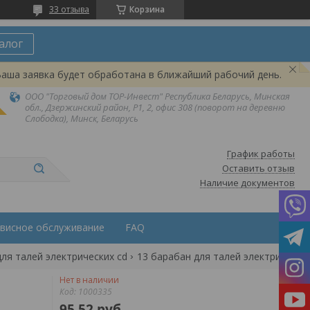
33 отзыва
Корзина
алог
Ваша заявка будет обработана в ближайший рабочий день.
ООО "Торговый дом ТОР-Инвест" Республика Беларусь, Минская
обл., Дзержинский район, Р1, 2, офис 308 (поворот на деревню
Слободка), Минск, Беларусь
График работы
Оставить отзыв
Наличие документов
висное обслуживание
FAQ
ля талей электрических cd
13 барабан для та
Нет в наличии
Код:
1000335
95,52
руб.