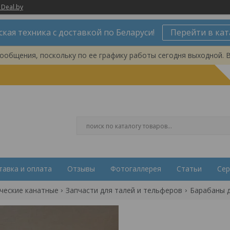
 Deal.by
ская техника с доставкой по Беларуси!
Перейти в кат
ообщения, поскольку по ее графику работы сегодня выходной. 
тавка и оплата
Отзывы
Фотогаллерея
Статьи
Сер
ческие канатные
Запчасти для талей и тельферов
Барабаны д