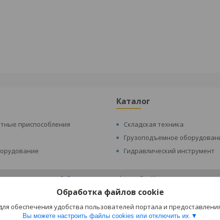
Каталог
атные приспособления
Складская техника
Грузоподъемное оборудован
борудование
Гидравлический инструмент
Сайт создан на платформе Deal.by
Политика обработки файлов cookies
Обработка файлов cookie
Складская техника и оборудование Минск |
Пожаловаться на контент
Select Language
▼
 для обеспечения удобства пользователей портала и предоставлени
Вы можете настроить файлы cookies или отключить их.