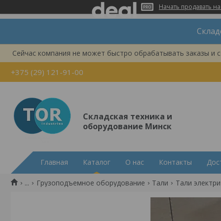
Начать продавать на
Склад
Сейчас компания не может быстро обрабатывать заказы и с
+375 (29) 121-91-00
Складская техника и
оборудование Минск
Главная
Каталог
О нас
Контакты
Дос
...
Грузоподъемное оборудование
Тали
Тали электри