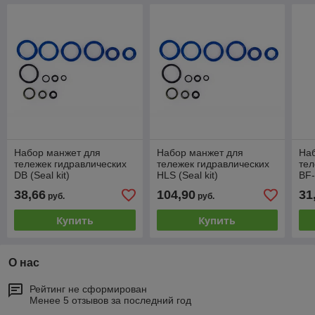
Набор манжет для
Набор манжет для
На
тележек гидравлических
тележек гидравлических
тел
DB (Seal kit)
HLS (Seal kit)
BF-I
38,66
104,90
31
руб.
руб.
Купить
Купить
О нас
Рейтинг не сформирован
Менее 5 отзывов за последний год