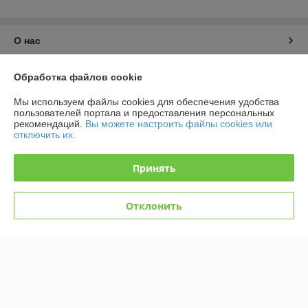
О нас
Контакты
Обработка файлов cookie
Мы используем файлы cookies для обеспечения удобства
Доставка и оплата
пользователей портала и предоставления персональных
рекомендаций.
Вы можете настроить файлы cookies или
отключить их.
График работы
Принять
Полная версия сайта
Политика обработки cookies
Отклонить
Сайт создан на платформе Deal.by