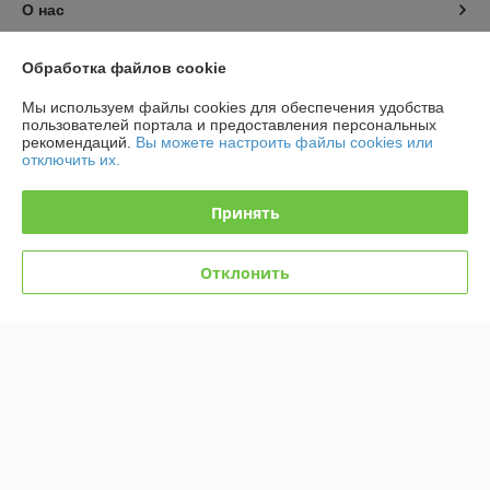
О нас
Контакты
Обработка файлов cookie
Мы используем файлы cookies для обеспечения удобства
Доставка и оплата
пользователей портала и предоставления персональных
рекомендаций.
Вы можете настроить файлы cookies или
отключить их.
График работы
Принять
Полная версия сайта
Политика обработки cookies
Отклонить
Сайт создан на платформе Deal.by
Информация для покупателя