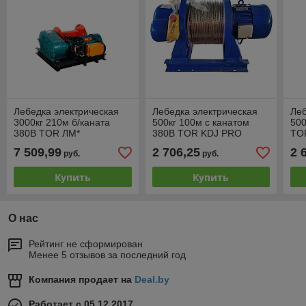
Лебедка электрическая
Лебедка электрическая
Леб
3000кг 210м б/каната
500кг 100м с канатом
500
380В TOR ЛМ*
380В TOR KDJ PRO
TO
7 509,99
2 706,25
2 
руб.
руб.
Купить
Купить
О нас
Рейтинг не сформирован
Менее 5 отзывов за последний год
Компания продает на
Deal.by
Работает с 05.12.2017