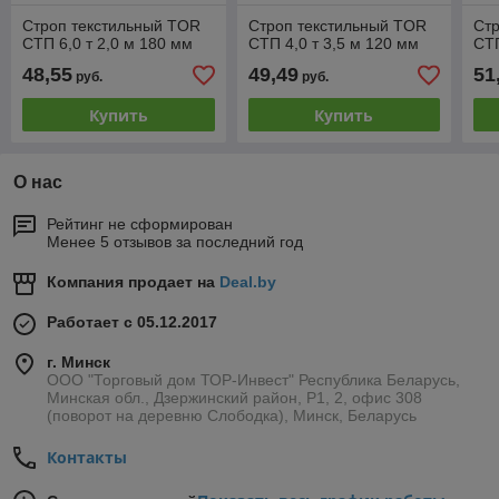
Строп текстильный TOR
Строп текстильный TOR
Ст
СТП 6,0 т 2,0 м 180 мм
СТП 4,0 т 3,5 м 120 мм
СТП
48,55
49,49
51
руб.
руб.
Купить
Купить
О нас
Рейтинг не сформирован
Менее 5 отзывов за последний год
Компания продает на
Deal.by
Работает с 05.12.2017
г. Минск
ООО "Торговый дом ТОР-Инвест" Республика Беларусь,
Минская обл., Дзержинский район, Р1, 2, офис 308
(поворот на деревню Слободка), Минск, Беларусь
Контакты