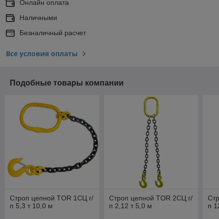
Онлайн оплата
Наличными
Безналичный расчет
Все условия оплаты
Подобные товары компании
Строп цепной TOR 1СЦ г/
Строп цепной TOR 2СЦ г/
Стр
п 5,3 т 10,0 м
п 2,12 т 5,0 м
п 1