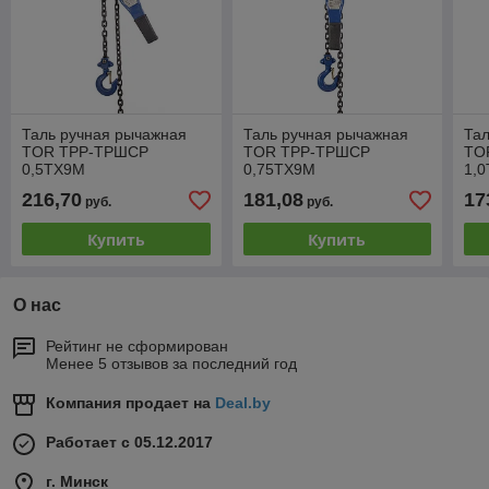
Таль ручная рычажная
Таль ручная рычажная
Тал
TOR ТРР-ТРШСР
TOR ТРР-ТРШСР
TO
0,5ТХ9М
0,75ТХ9М
1,
216,70
181,08
17
руб.
руб.
Купить
Купить
О нас
Рейтинг не сформирован
Менее 5 отзывов за последний год
Компания продает на
Deal.by
Работает с 05.12.2017
г. Минск