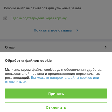
Вообще никто не свзывался для уточнения заказа .
Сделка подтверждена через корзину
Показать все отзывы
О нас
Контакты
Обработка файлов cookie
Мы используем файлы cookies для обеспечения удобства
Доставка и оплата
пользователей портала и предоставления персональных
рекомендаций.
Вы можете настроить файлы cookies или
отключить их.
График работы
Принять
Полная версия сайта
Политика обработки cookies
Отклонить