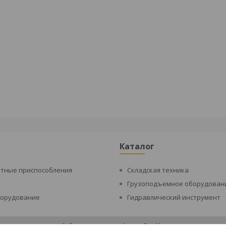
Каталог
атные приспособления
Складская техника
Грузоподъемное оборудован
борудование
Гидравлический инструмент
Сайт создан на платформе Deal.by