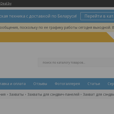
 Deal.by
ская техника с доставкой по Беларуси!
Перейти в кат
ообщения, поскольку по ее графику работы сегодня выходной. 
тавка и оплата
Отзывы
Фотогаллерея
Статьи
Сер
ния
Захваты
Захваты для сэндвич-панелей
Захват для сэндви