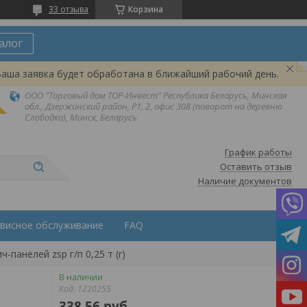
33 отзыва
Корзина
алог
Ваша заявка будет обработана в ближайший рабочий день.
ООО "Торговый дом ТОР-Инвест" Республика Беларусь, Минская
обл., Дзержинский район, Р1, 2, офис 308 (поворот на деревню
Слободка), Минск, Беларусь
График работы
Оставить отзыв
Наличие документов
висное обслуживание
FAQ
ч-панелей zsp г/п 0,25 т (r)
В наличии
Код:
1220255
338,56
руб.