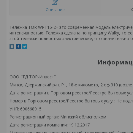
Описание
Х
Тележка TOR WPT15-2– это современная модель электричес
интенсивностью. Тележка сделана по принципу Walky, то е
этой тележки полностью электрические, что значительно о
Информаци
ООО "ТД ТОР-Инвест"
Минск, Дзержинский р-н, Р1, 18-е километр, 2 оф.310 (возле
Дата регистрации в Торговом реестре/Реестре бытовых усл
Номер в Торговом реестре/Реестре бытовых услуг: Не подл
УНП: 690668915
Регистрационный орган: Минский облисполком
Дата регистрации компании: 19.12.2017
Местонахождение книги замечаний и предложений: Дзержински