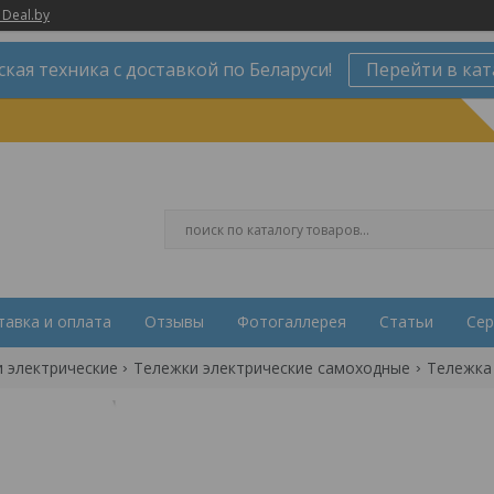
 Deal.by
ская техника с доставкой по Беларуси!
Перейти в кат
тавка и оплата
Отзывы
Фотогаллерея
Статьи
Сер
 электрические
Тележки электрические самоходные
Тележка 