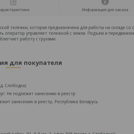
арактеристики
Информация для заказа
кой тележки, которая предназначена для работы на складе со 
сть оператор управляет тележкой с земли. Подъем и передвижен
блегчает работу с грузами.
я для покупателя
 д. Слободка)
уг: Не подлежит занесению в реестр
ежит занесению в реестр, Республика Беларусь
й район, Р1, 9-й км, 2, офис 308 (возле д. Слободка))