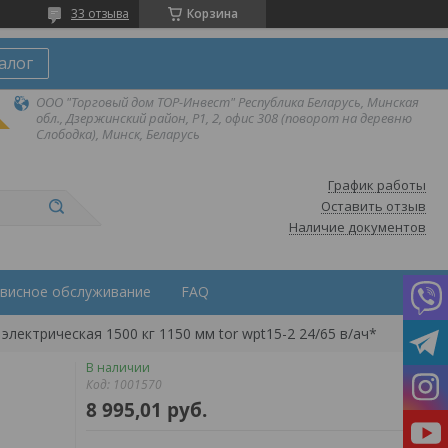
33 отзыва
Корзина
алог
ООО "Торговый дом ТОР-Инвест" Республика Беларусь, Минская
обл., Дзержинский район, Р1, 2, офис 308 (поворот на деревню
Слободка), Минск, Беларусь
График работы
Оставить отзыв
Наличие документов
висное обслуживание
FAQ
электрическая 1500 кг 1150 мм tor wpt15-2 24/65 в/ач*
В наличии
Код:
1001570
8 995,01
руб.