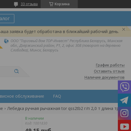
33 отзыва
Корзина
алог
Ваша заявка будет обработана в ближайший рабочий день.
ООО "Торговый дом ТОР-Инвест" Республика Беларусь, Минская
обл., Дзержинский район, Р1, 2, офис 308 (поворот на деревню
Слободка), Минск, Беларусь
График работы
Оставить отзыв
Наличие документов
висное обслуживание
FAQ
ые
Лебедка ручная рычажная tor qss2tb2 г/п 2,0 т длина троса 2,
В наличии
Код:
1001830
49,15
руб.