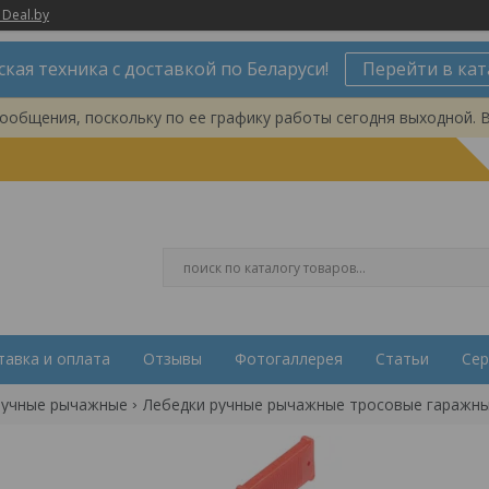
 Deal.by
ская техника с доставкой по Беларуси!
Перейти в кат
ообщения, поскольку по ее графику работы сегодня выходной. 
тавка и оплата
Отзывы
Фотогаллерея
Статьи
Сер
ручные рычажные
Лебедки ручные рычажные тросовые гаражн