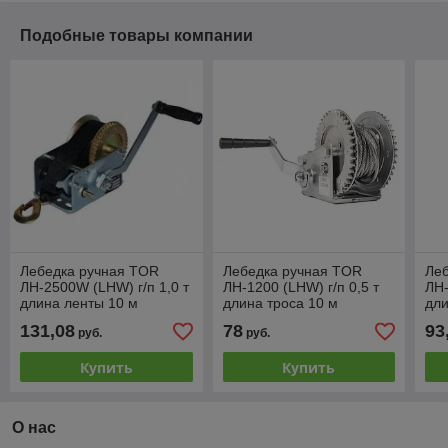
Подобные товары компании
Лебедка ручная TOR
Лебедка ручная TOR
Ле
ЛН-2500W (LHW) г/п 1,0 т
ЛН-1200 (LHW) г/п 0,5 т
ЛН-
длина ленты 10 м
длина троса 10 м
дли
131,08
78
93
руб.
руб.
Купить
Купить
О нас