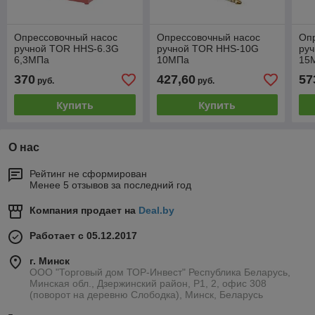
Опрессовочный насос
Опрессовочный насос
Оп
ручной TOR HHS-6.3G
ручной TOR HHS-10G
ру
6,3МПа
10МПа
15
370
427,60
57
руб.
руб.
Купить
Купить
О нас
Рейтинг не сформирован
Менее 5 отзывов за последний год
Компания продает на
Deal.by
Работает с 05.12.2017
г. Минск
ООО "Торговый дом ТОР-Инвест" Республика Беларусь,
Минская обл., Дзержинский район, Р1, 2, офис 308
(поворот на деревню Слободка), Минск, Беларусь