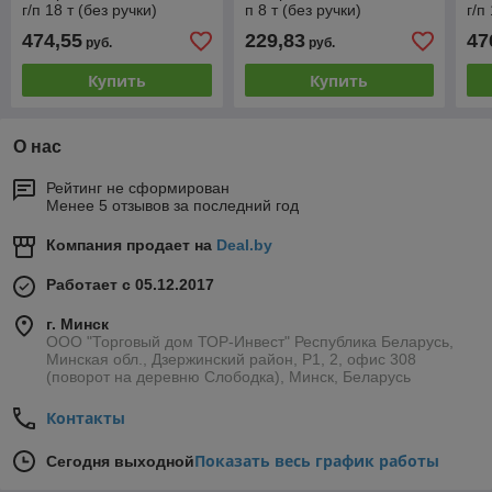
г/п 18 т (без ручки)
п 8 т (без ручки)
г/п
474,55
229,83
47
руб.
руб.
Купить
Купить
О нас
Рейтинг не сформирован
Менее 5 отзывов за последний год
Компания продает на
Deal.by
Работает с 05.12.2017
г. Минск
ООО "Торговый дом ТОР-Инвест" Республика Беларусь,
Минская обл., Дзержинский район, Р1, 2, офис 308
(поворот на деревню Слободка), Минск, Беларусь
Контакты
Показать весь график работы
Сегодня выходной