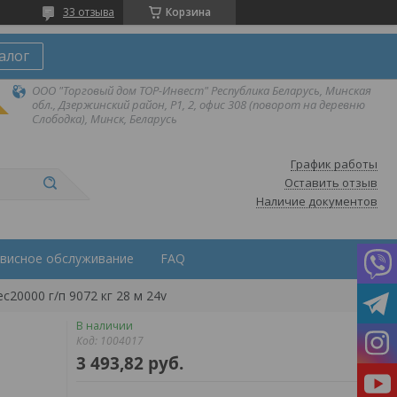
33 отзыва
Корзина
алог
ООО "Торговый дом ТОР-Инвест" Республика Беларусь, Минская
обл., Дзержинский район, Р1, 2, офис 308 (поворот на деревню
Слободка), Минск, Беларусь
График работы
Оставить отзыв
Наличие документов
висное обслуживание
FAQ
c20000 г/п 9072 кг 28 м 24v
В наличии
Код:
1004017
3 493,82
руб.