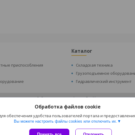
Каталог
атные приспособления
Складская техника
Грузоподъемное оборудован
борудование
Гидравлический инструмент
Сайт создан на платформе Deal.by
Политика обработки файлов cookies
Обработка файлов cookie
Складская техника и оборудование Минск |
Пожаловаться на контент
Select Language
▼
 для обеспечения удобства пользователей портала и предоставлени
Вы можете настроить файлы cookies или отключить их.
Принять все
Отклонить