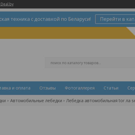
 Deal.by
ская техника с доставкой по Беларуси!
Перейти в кат
тавка и оплата
Отзывы
Фотогаллерея
Статьи
Сер
дки
Автомобильные лебедки
Лебедка автомобильная tor ла se