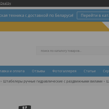
 Deal.by
ская техника с доставкой по Беларуси!
Перейти в кат
тавка и оплата
Отзывы
Фотогаллерея
Статьи
Сер
Штабелеры ручные гидравлические с раздвижными вилами
Ш