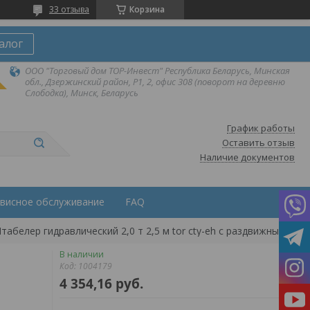
33 отзыва
Корзина
алог
ООО "Торговый дом ТОР-Инвест" Республика Беларусь, Минская
обл., Дзержинский район, Р1, 2, офис 308 (поворот на деревню
Слободка), Минск, Беларусь
График работы
Оставить отзыв
Наличие документов
висное обслуживание
FAQ
табелер гидравлический 2,0 т 2,5 м tor cty-eh с раздвижными ви
В наличии
Код:
1004179
4 354,16
руб.