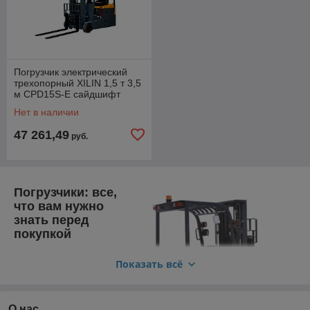
погрузчиков,
включая
погрузчики с
передней
загрузкой,
Погрузчик электрический
телескопические
трехопорный XILIN 1,5 т 3,5
погрузчики и
м CPD15S-E сайдшифт
боковые
Нет в наличии
погрузчики. Каждый тип имеет свои особенности и
применение в зависимости от конкретных потребностей и
47 261,49
руб.
условий работы.
Современные погрузчики обычно оснащены удобными
кабинами для оператора, где предусмотрены эргономичные
элементы управления и комфортное рабочее пространство.
Погрузчики: все,
Они также могут быть оборудованы различными системами
что вам нужно
безопасности, такими как системы стабилизации, камеры
знать перед
заднего вида и системы контроля нагрузки.
покупкой
В заключение, погрузчики являются неотъемлемой частью
Погрузчики - это
промышленной и строительной отраслей. Их высокая
Показать всё
незаменимая техника
грузоподъемность, маневренность и универсальность
для перемещения
делают их незаменимыми для эффективной перевозки и
грузов на складах и в
погрузки грузов, способствуя повышению
других промышленных
О нас