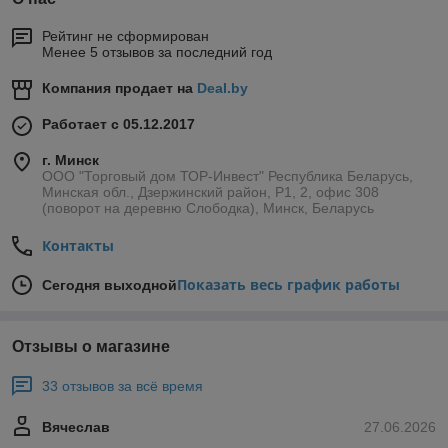
производительности и оптимизации работы в различных
объектах. Возможность
сферах деятельности.
купить погрузчик,
Рейтинг не сформирован
который полностью
Менее 5 отзывов за последний год
соответствует вашим потребностям, является ключевым
Компания продает на
Deal.by
фактором для эффективной работы вашего бизнеса.
Погрузчики: классификация по типу
Работает с 05.12.2017
двигателя
г. Минск
Одним из основных критериев классификации погрузчиков
ООО "Торговый дом ТОР-Инвест" Республика Беларусь,
является тип двигателя. Существуют два основных типа
Минская обл., Дзержинский район, Р1, 2, офис 308
погрузчиков: автомобильные и электрические.
(поворот на деревню Слободка), Минск, Беларусь
Автомобильные погрузчики
Контакты
Автомобильные погрузчики работают от двигателя
внутреннего сгорания. Они отличаются более низкой
Показать весь график работы
Сегодня выходной
стоимостью по сравнению с электрическими моделями и не
требуют регулярной зарядки. Однако они также имеют
некоторые недостатки, такие как повышенный уровень шума
Отзывы о магазине
и нагрев при работе, особенно у дизельных моделей. Также
следует учитывать, что автомобильные погрузчики могут
33 отзывов за всё время
быть более негативно влиять на воздушную среду из-за
выбросов выхлопных газов.
Вячеслав
27.06.2026
Электрические погрузчики